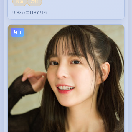
高清
流畅
9.3万
119个月前
热门