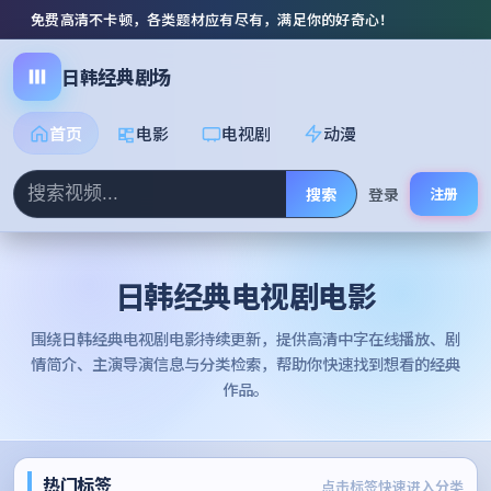
免费高清不卡顿，各类题材应有尽有，满足你的好奇心！
日韩经典剧场
首页
电影
电视剧
动漫
搜索
登录
注册
日韩经典电视剧电影
围绕
日韩经典电视剧电影
持续更新，提供高清中字在线播放、剧
情简介、主演导演信息与分类检索，帮助你快速找到想看的经典
作品。
热门标签
点击标签快速进入分类