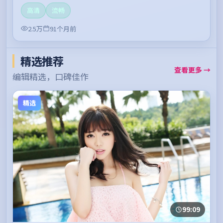
高清
流畅
2.5万
91个月前
精选推荐
查看更多 →
编辑精选，口碑佳作
精选
99:09