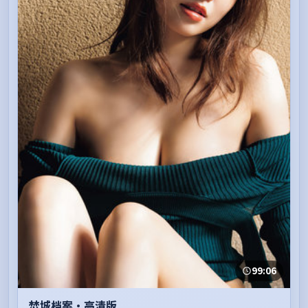
99:06
焚城档案·高清版